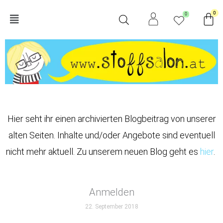
Zum
Wa
0
0
Main
Inhalt
springen
Menu
Hier seht ihr einen archivierten Blogbeitrag von unserer
alten Seiten. Inhalte und/oder Angebote sind eventuell
nicht mehr aktuell. Zu unserem neuen Blog geht es
hier
.
Anmelden
22. September 2018