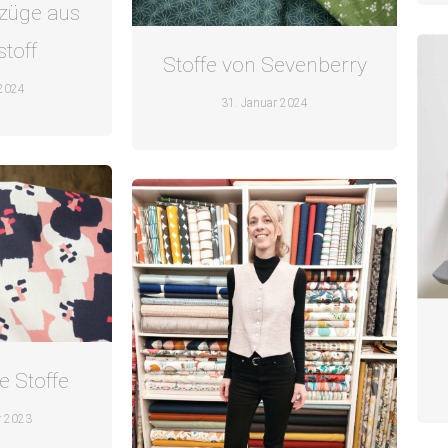
züge aus
toff
Stoffe von Sevenberry
 2024
31. Januar 2024
e Stoffe
r 2023