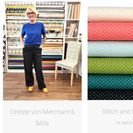
Stitch and
Celeste von Merchant &
Mills
16. April 