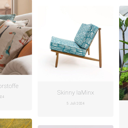
orstoffe
Skinny laMinx
024
5. Juli 2024