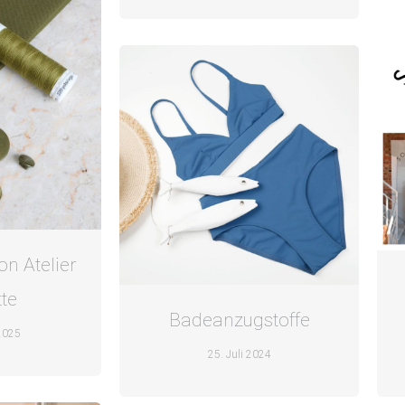
on Atelier
te
Badeanzugstoffe
2025
25. Juli 2024