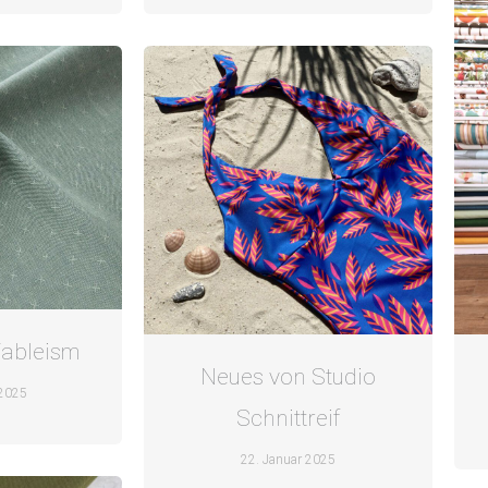
Fableism
Neues von Studio
 2025
Schnittreif
22. Januar 2025