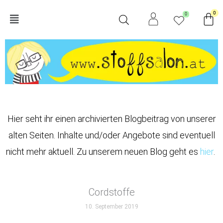
Zum
Wa
0
0
Main
Inhalt
springen
Menu
Hier seht ihr einen archivierten Blogbeitrag von unserer
alten Seiten. Inhalte und/oder Angebote sind eventuell
nicht mehr aktuell. Zu unserem neuen Blog geht es
hier
.
Cordstoffe
10. September 2019