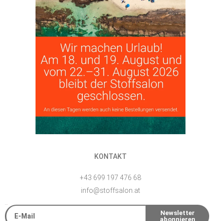
KONTAKT
+43 699 197 476 68
info@stoffsalon.at
E-Mail
Newsletter
abonnieren