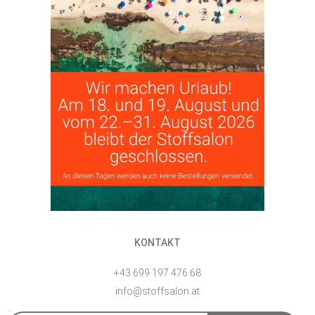
KONTAKT
+43 699 197 476 68
info@stoffsalon.at
E-Mail