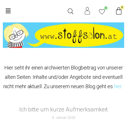
Zum
Wa
0
0
Main
Inhalt
springen
Menu
Hier seht ihr einen archivierten Blogbeitrag von unserer
alten Seiten. Inhalte und/oder Angebote sind eventuell
nicht mehr aktuell. Zu unserem neuen Blog geht es
hier
.
Ich bitte um kurze Aufmerksamkeit
4. Januar 2020