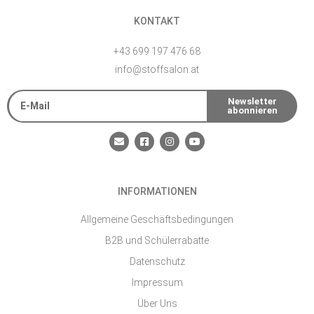
KONTAKT
+43 699 197 476 68
info@stoffsalon.at
E-Mail
Newsletter
abonnieren
Alternative:
E
F
I
Y
n
a
n
o
v
c
s
u
e
e
t
t
l
b
a
u
o
o
g
b
INFORMATIONEN
p
o
r
e
e
k
a
-
m
Allgemeine Geschäftsbedingungen
s
q
B2B und Schülerrabatte
u
a
Datenschutz
r
e
Impressum
Über Uns