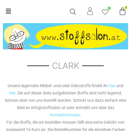
Zum
Wa
0
0
Main
Inhalt
springen
Menu
CLARK
Unsere lagernden Möbel- und/oder Dekostoffe findet ihr
hier
und
hier
.
Die auf dieser Seite aufgelisteten Stoffe sind nicht lagernd,
können aber von uns bestellt werden. Schickt uns dazu einfach eine
Mail an info@stoffsalon.at oder schreibt uns über das
Kontaktformular
.
Für die Stoffe, die wir bestellen müssen fällt eine extra Gebühr von
insgesamt 16 Euro an. Die Bestellnummer für die einzelnen Farben