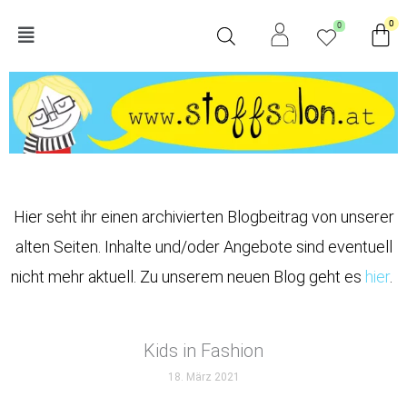
Zum
Wa
0
0
Main
Inhalt
springen
Menu
Hier seht ihr einen archivierten Blogbeitrag von unserer
alten Seiten. Inhalte und/oder Angebote sind eventuell
nicht mehr aktuell. Zu unserem neuen Blog geht es
hier
.
Kids in Fashion
18. März 2021