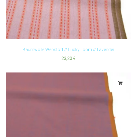
Baumwolle Webstoff // Lucky Loom // Lavender
23,20
€