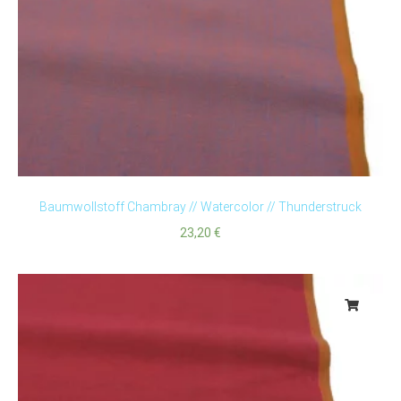
Baumwollstoff Chambray // Watercolor // Thunderstruck
23,20
€