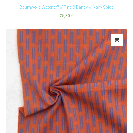
Baumwolle Webstoff // Fine & Dandy // Navy Spice
25,80
€