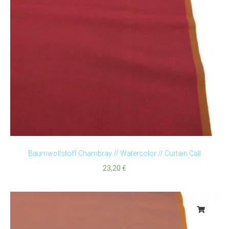
Baumwollstoff Chambray // Watercolor // Curtain Call
23,20
€