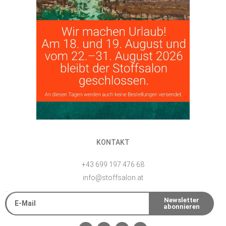
KONTAKT
+43 699 197 476 68
info@stoffsalon.at
E-Mail
Newsletter
abonnieren
Alternative: