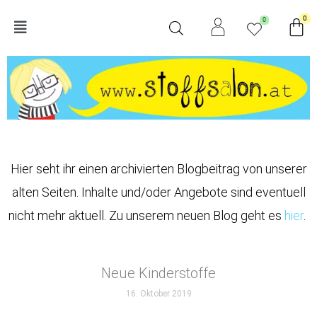
Zum
Wa
0
0
Main
Inhalt
springen
Menu
Hier seht ihr einen archivierten Blogbeitrag von unserer
alten Seiten. Inhalte und/oder Angebote sind eventuell
nicht mehr aktuell. Zu unserem neuen Blog geht es
hier
.
Neue Kinderstoffe
16. Oktober 2019