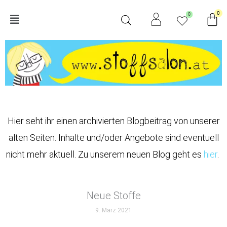
Zum
Wa
0
0
Main
Inhalt
springen
Menu
Hier seht ihr einen archivierten Blogbeitrag von unserer
alten Seiten. Inhalte und/oder Angebote sind eventuell
nicht mehr aktuell. Zu unserem neuen Blog geht es
hier
.
Neue Stoffe
9. März 2021