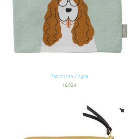
Täschchen // Agda
16,00
€