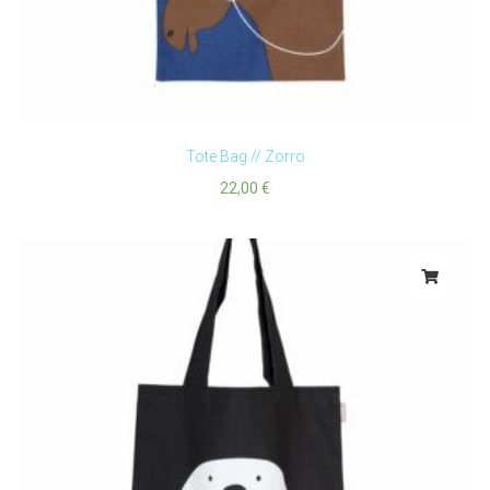
Tote Bag // Zorro
22,00
€