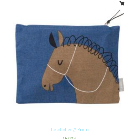
Täschchen // Zorro
16,00
€