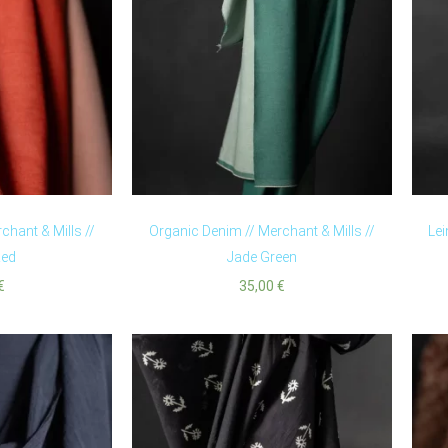
chant & Mills //
Organic Denim // Merchant & Mills //
Lei
Red
Jade Green
€
35,00
€