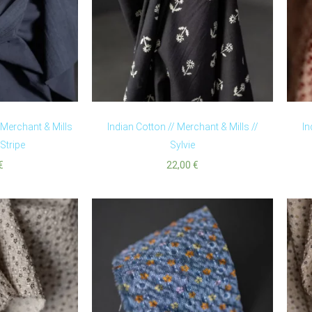
 Merchant & Mills
Indian Cotton // Merchant & Mills //
In
 Stripe
Sylvie
€
22,00
€