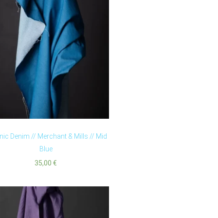
ic Denim // Merchant & Mills // Mid
Blue
35,00
€