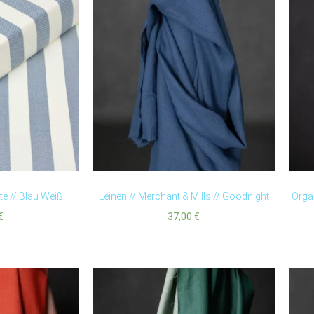
te // Blau Weiß
Leinen // Merchant & Mills // Goodnight
Organ
€
37,00
€