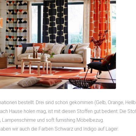
ationen bestellt. Drei sind schon gekommen (Gelb, Orange, Hellbl
nach Hause holen mag, ist mit diesen Stoffen gut bedient. Die Stof
 Lampenschirme und soft furnishing Möbelbezug.
aben wir auch die Farben Schwarz und Indigo auf Lager.