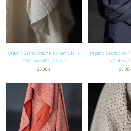
Organic Seersucker // Merchant & Mills
Organic Seersucker //
// Washed White // Stripe
// Galaxy //
25,00
€
25,00