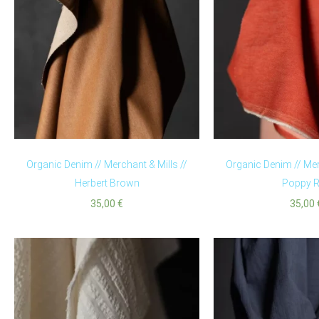
Organic Denim // Merchant & Mills //
Organic Denim // Mer
Herbert Brown
Poppy 
35,00
€
35,00