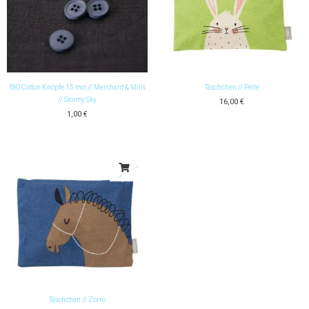
BIO Cotton Knöpfe 15 mm // Merchant & Mills
Täschchen // Pelle
// Stormy Sky
16,00
€
1,00
€
Täschchen // Zorro