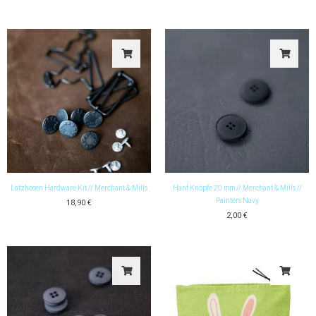
Latzhosen Hardware Kit // Merchant & Mills
Hanf Knöpfe 20 mm // Merchant & Mills //
Painters Navy
18,90
€
2,00
€