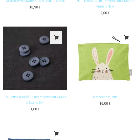
Latzhosen Hardware Kit // Merchant & Mills
Hanf Knöpfe 20 mm // Merchant & Mills //
Painters Navy
18,90
€
2,00
€
BIO Cotton Knöpfe 15 mm // Merchant & Mills
Täschchen // Pelle
// Stormy Sky
16,00
€
1,00
€