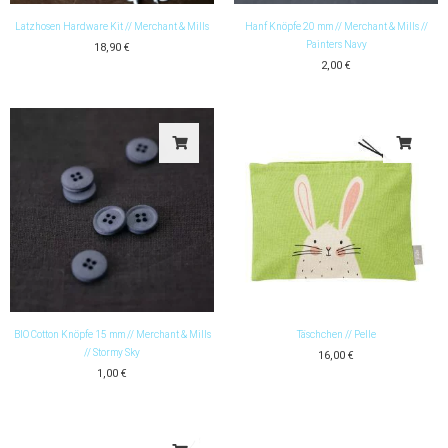
Latzhosen Hardware Kit // Merchant & Mills
Hanf Knöpfe 20 mm // Merchant & Mills //
Painters Navy
18,90
€
2,00
€
BIO Cotton Knöpfe 15 mm // Merchant & Mills
Täschchen // Pelle
// Stormy Sky
16,00
€
1,00
€