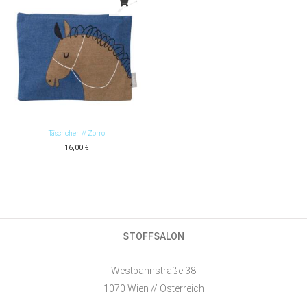
Täschchen // Zorro
16,00
€
STOFFSALON
Westbahnstraße 38
1070 Wien // Österreich