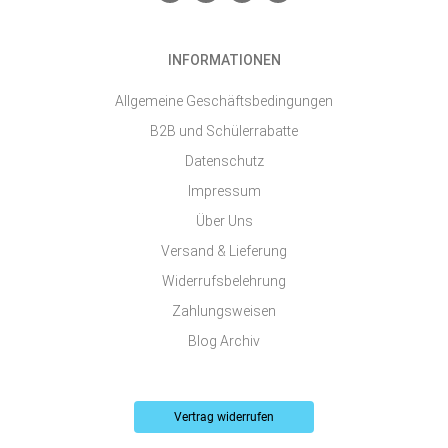
n
a
n
o
v
c
s
u
e
e
t
t
l
b
a
u
o
o
g
b
INFORMATIONEN
p
o
r
e
e
k
a
-
m
Allgemeine Geschäftsbedingungen
s
q
B2B und Schülerrabatte
u
a
Datenschutz
r
e
Impressum
Über Uns
Versand & Lieferung
Widerrufsbelehrung
Zahlungsweisen
Blog Archiv
Vertrag widerrufen