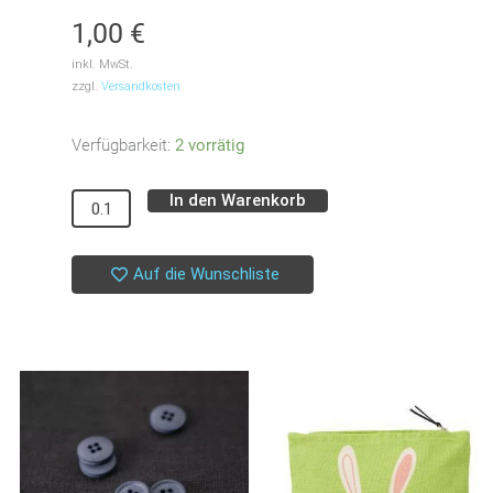
1,00
€
inkl. MwSt.
zzgl.
Versandkosten
Endlosreißverschluss
Verfügbarkeit:
2 vorrätig
//
In den Warenkorb
spiralförmig
Alternative:
3
mm
Auf die Wunschliste
//
grau
trüb
Menge