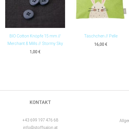
BIO Cotton Knöpfe 15 mm //
Täschchen // Pelle
Merchant & Mills // Stormy Sky
16,00
€
1,00
€
KONTAKT
+43 699 197 476 68
Allg
info@stoffsalon.at