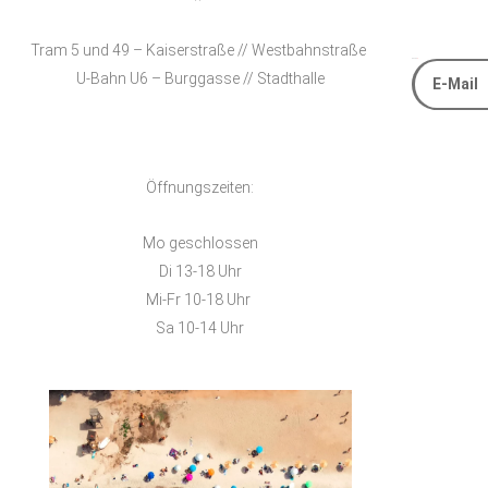
Tram 5 und 49 – Kaiserstraße // Westbahnstraße
E-Mail
U-Bahn U6 – Burggasse // Stadthalle
Alternative
Öffnungszeiten:
Mo geschlossen
Di 13-18 Uhr
Mi-Fr 10-18 Uhr
Sa 10-14 Uhr