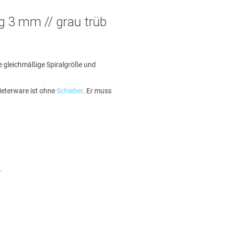
ig 3 mm // grau trüb
ne gleichmäßige Spiralgröße und
eterware ist ohne
Schieber
. Er muss
.