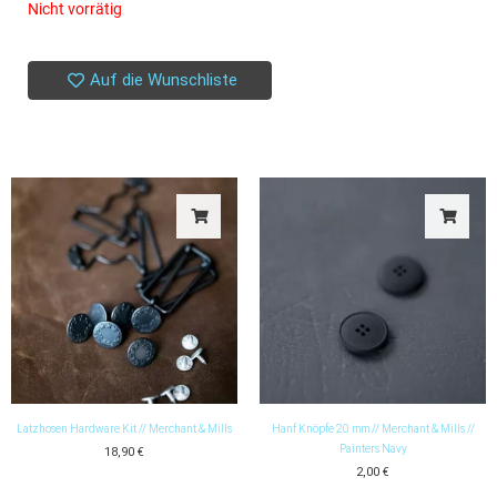
Nicht vorrätig
Auf die Wunschliste
Latzhosen Hardware Kit // Merchant & Mills
Hanf Knöpfe 20 mm // Merchant & Mills //
Painters Navy
18,90
€
2,00
€