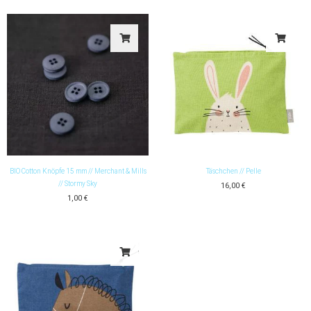
BIO Cotton Knöpfe 15 mm // Merchant & Mills
Täschchen // Pelle
// Stormy Sky
16,00
€
1,00
€