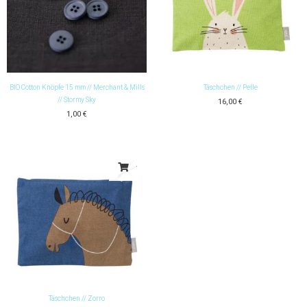
BIO Cotton Knöpfe 15 mm // Merchant & Mills
Täschchen // Pelle
// Stormy Sky
16,00
€
1,00
€
Täschchen // Zorro