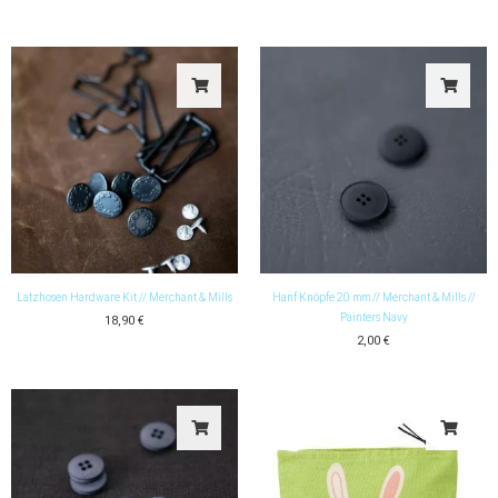
Latzhosen Hardware Kit // Merchant & Mills
Hanf Knöpfe 20 mm // Merchant & Mills //
Painters Navy
18,90
€
2,00
€