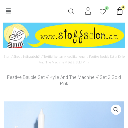
Zum
Wa
0
0
Main
Inhalt
springen
Menu
Start
/
Shop
/
Nähzubehör
/
Textiletiketten // Applikationen
/ Festive Bauble Set // Kylie
And The Machine // Set 2 Gold Pink
Festive Bauble Set // Kylie And The Machine // Set 2 Gold
Pink