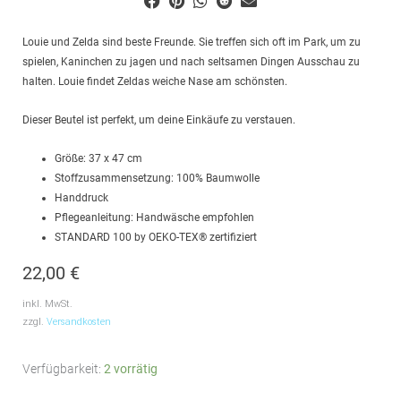
Louie und Zelda sind beste Freunde. Sie treffen sich oft im Park, um zu
spielen, Kaninchen zu jagen und nach seltsamen Dingen Ausschau zu
halten. Louie findet Zeldas weiche Nase am schönsten.
Dieser Beutel ist perfekt, um deine Einkäufe zu verstauen.
Größe: 37 x 47 cm
Stoffzusammensetzung: 100% Baumwolle
Handdruck
Pflegeanleitung: Handwäsche empfohlen
STANDARD 100 by OEKO-TEX® zertifiziert
22,00
€
inkl. MwSt.
zzgl.
Versandkosten
Tote
Verfügbarkeit:
2 vorrätig
Bag