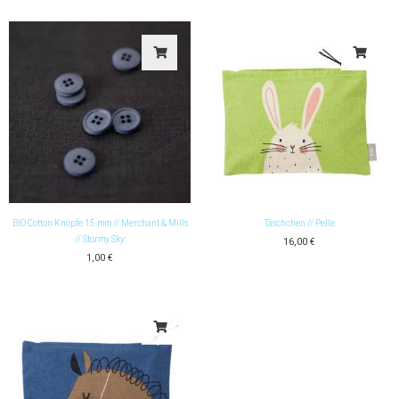
BIO Cotton Knöpfe 15 mm // Merchant & Mills
Täschchen // Pelle
// Stormy Sky
16,00
€
1,00
€