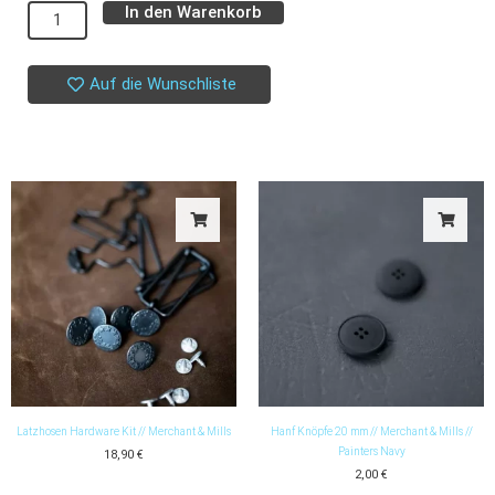
In den Warenkorb
Alternative:
//
Hundkärlek
Menge
Auf die Wunschliste
Latzhosen Hardware Kit // Merchant & Mills
Hanf Knöpfe 20 mm // Merchant & Mills //
Painters Navy
18,90
€
2,00
€