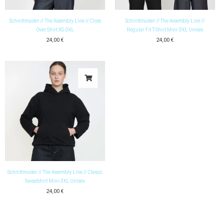
Schnittmuster // The Assembly Line // Cross
Schnittmuster // The Assembly Line //
Over Shirt XS-3XL
Regular Fit T-Shirt Mini-3XL Unisex
24,00
€
24,00
€
Schnittmuster // The Assembly Line // Classic
Sweatshirt Mini-3XL Unisex
24,00
€