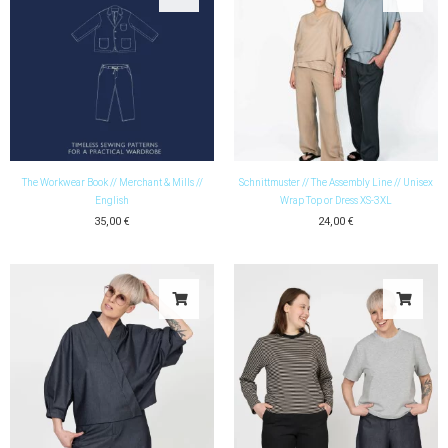
The Workwear Book // Merchant & Mills //
Schnittmuster // The Assembly Line // Unisex
English
Wrap Top or Dress XS-3XL
35,00
€
24,00
€