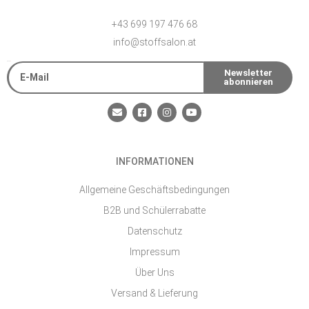
+43 699 197 476 68
info@stoffsalon.at
E-Mail
Newsletter
abonnieren
Alternative:
E
F
I
Y
n
a
n
o
v
c
s
u
e
e
t
t
l
b
a
u
o
o
g
b
INFORMATIONEN
p
o
r
e
e
k
a
-
m
Allgemeine Geschäftsbedingungen
s
q
B2B und Schülerrabatte
u
a
Datenschutz
r
e
Impressum
Über Uns
Versand & Lieferung