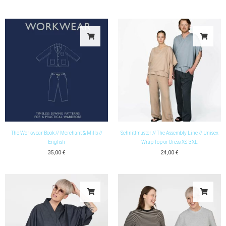
Pants
Menge
The Workwear Book // Merchant & Mills //
Schnittmuster // The Assembly Line // Unisex
English
Wrap Top or Dress XS-3XL
35,00
€
24,00
€