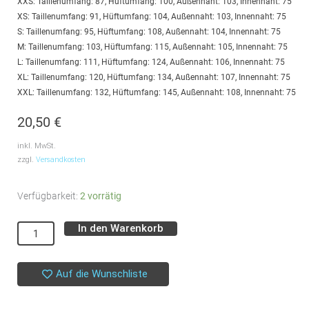
XXS: Taillenumfang: 87, Hüftumfang: 100, Außennaht: 103, Innennaht: 75
XS: Taillenumfang: 91, Hüftumfang: 104, Außennaht: 103, Innennaht: 75
S: Taillenumfang: 95, Hüftumfang: 108, Außennaht: 104, Innennaht: 75
M: Taillenumfang: 103, Hüftumfang: 115, Außennaht: 105, Innennaht: 75
L: Taillenumfang: 111, Hüftumfang: 124, Außennaht: 106, Innennaht: 75
XL: Taillenumfang: 120, Hüftumfang: 134, Außennaht: 107, Innennaht: 75
XXL: Taillenumfang: 132, Hüftumfang: 145, Außennaht: 108, Innennaht: 75
20,50
€
inkl. MwSt.
zzgl.
Versandkosten
Schnittmuster
Verfügbarkeit:
2 vorrätig
//
In den Warenkorb
Alternative:
Puff
and
Pencil
Auf die Wunschliste
//
Versa