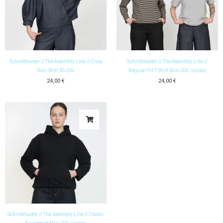
Schnittmuster // The Assembly Line // Cross
Schnittmuster // The Assembly Line //
Over Shirt XS-3XL
Regular Fit T-Shirt Mini-3XL Unisex
24,00
€
24,00
€
Schnittmuster // The Assembly Line // Classic