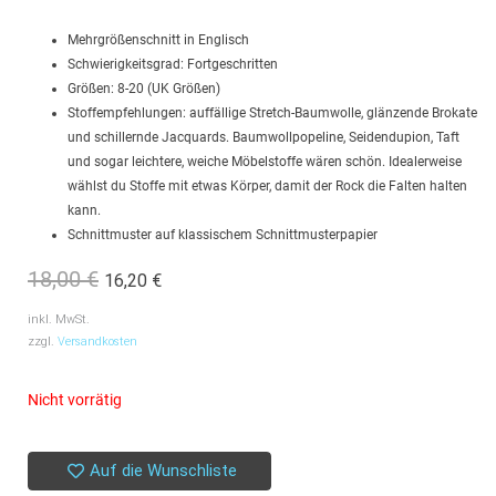
Mehrgrößenschnitt in Englisch
Schwierigkeitsgrad: Fortgeschritten
Größen: 8-20 (UK Größen)
Stoffempfehlungen: auffällige Stretch-Baumwolle, glänzende Brokate
und schillernde Jacquards. Baumwollpopeline, Seidendupion, Taft
und sogar leichtere, weiche Möbelstoffe wären schön. Idealerweise
wählst du Stoffe mit etwas Körper, damit der Rock die Falten halten
kann.
Schnittmuster auf klassischem Schnittmusterpapier
18,00
€
16,20
€
Ursprünglicher
Aktueller
Preis
Preis
inkl. MwSt.
zzgl.
Versandkosten
war:
ist:
18,00 €
16,20 €.
Nicht vorrätig
Auf die Wunschliste