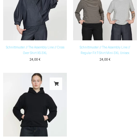
Schnittmuster // The Assembly Line // Cross
Schnittmuster // The Assembly Line //
Over Shirt XS-3XL
Regular Fit T-Shirt Mini-3XL Unisex
24,00
€
24,00
€