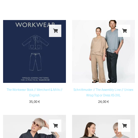
The Workwear Book // Merchant & Mills //
Schnittmuster // The Assembly Line // Unisex
English
Wrap Top or Dress XS-3XL
35,00
€
24,00
€