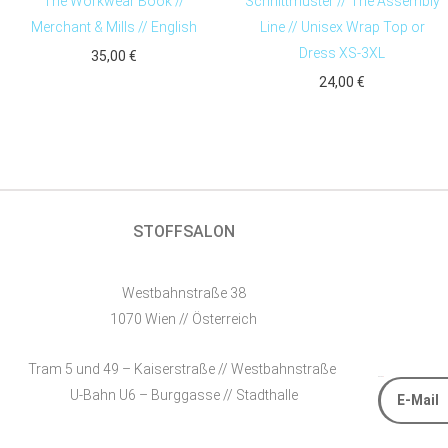
The Workwear Book //
Schnittmuster // The Assembly
Merchant & Mills // English
Line // Unisex Wrap Top or
Dress XS-3XL
35,00
€
24,00
€
STOFFSALON
Westbahnstraße 38
1070 Wien // Österreich
Tram 5 und 49 – Kaiserstraße // Westbahnstraße
E-Mail
U-Bahn U6 – Burggasse // Stadthalle
Alternative