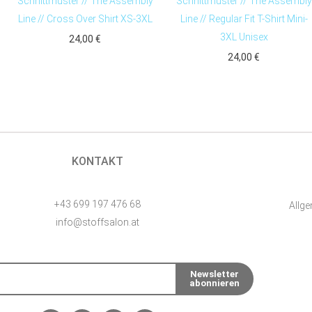
Schnittmuster // The Assembly
Schnittmuster // The Assembly
Line // Cross Over Shirt XS-3XL
Line // Regular Fit T-Shirt Mini-
3XL Unisex
24,00
€
24,00
€
KONTAKT
+43 699 197 476 68
Allg
info@stoffsalon.at
Newsletter
abonnieren
: