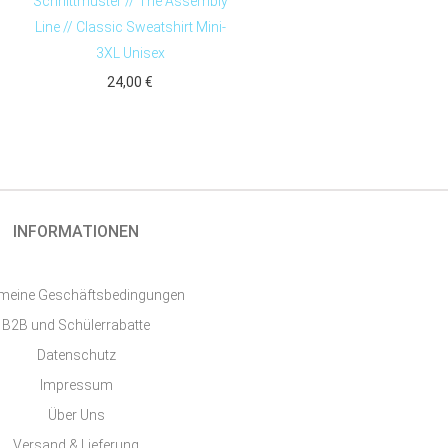
Schnittmuster // The Assembly
Line // Classic Sweatshirt Mini-
3XL Unisex
24,00
€
INFORMATIONEN
emeine Geschäftsbedingungen
B2B und Schülerrabatte
Datenschutz
Impressum
Über Uns
Versand & Lieferung