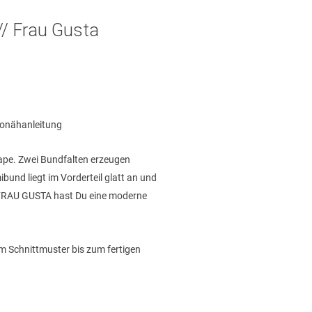
 // Frau Gusta
onähanleitung
hape. Zwei Bundfalten erzeugen
und liegt im Vorderteil glatt an und
t FRAU GUSTA hast Du eine moderne
vom Schnittmuster bis zum fertigen