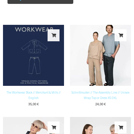
The Workwear Book // Merchant & Mills //
Schnittmuster // The Assembly Line // Unisex
English
Wrap Top or Dress XS-3XL
35,00
€
24,00
€