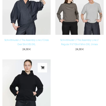
Schnittmuster // The Assembly Line // Cross
Schnittmuster // The Assembly Line //
Over Shirt XS-3XL
Regular Fit T-Shirt Mini-3XL Unisex
24,00
€
24,00
€