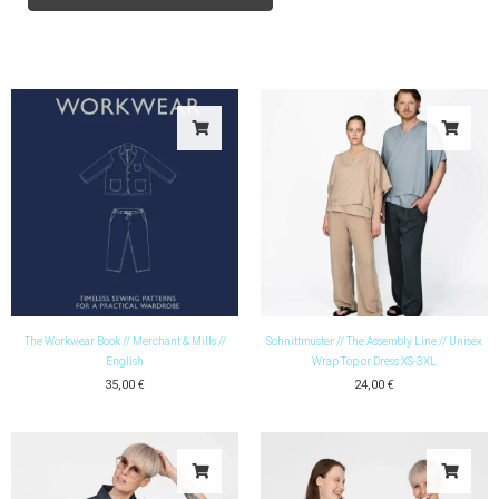
Romy
Menge
The Workwear Book // Merchant & Mills //
Schnittmuster // The Assembly Line // Unisex
English
Wrap Top or Dress XS-3XL
35,00
€
24,00
€