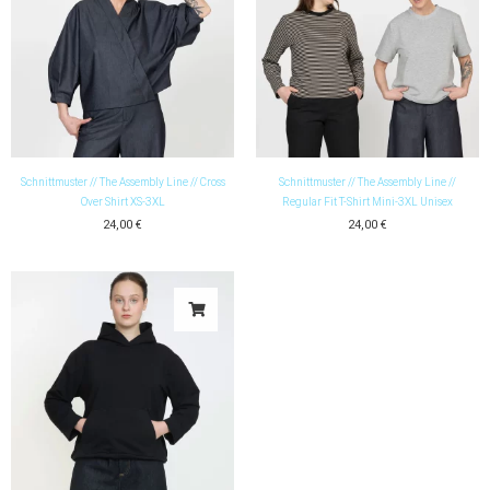
Schnittmuster // The Assembly Line // Cross
Schnittmuster // The Assembly Line //
Over Shirt XS-3XL
Regular Fit T-Shirt Mini-3XL Unisex
24,00
€
24,00
€