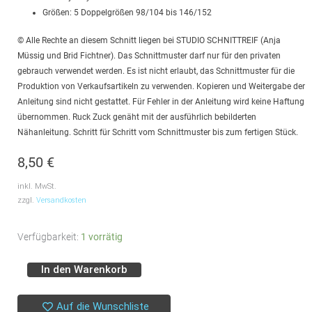
Größen: 5 Doppelgrößen 98/104 bis 146/152
© Alle Rechte an diesem Schnitt liegen bei STUDIO SCHNITTREIF (Anja
Müssig und Brid Fichtner). Das Schnittmuster darf nur für den privaten
gebrauch verwendet werden. Es ist nicht erlaubt, das Schnittmuster für die
Produktion von Verkaufsartikeln zu verwenden. Kopieren und Weitergabe der
Anleitung sind nicht gestattet. Für Fehler in der Anleitung wird keine Haftung
übernommen. Ruck Zuck genäht mit der ausführlich bebilderten
Nähanleitung. Schritt für Schritt vom Schnittmuster bis zum fertigen Stück.
8,50
€
inkl. MwSt.
zzgl.
Versandkosten
Schnittmuster
Verfügbarkeit:
1 vorrätig
//
In den Warenkorb
Alternative:
Studio
Schnittreif
Auf die Wunschliste
//