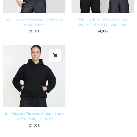
Schnittmuster // The Assembly Line // Cross
Schnittmuster // The Assembly Line //
Over Shirt XS-3XL
Regular Fit T-Shirt Mini-3XL Unisex
24,00
€
24,00
€
Schnittmuster // The Assembly Line // Classic
Sweatshirt Mini-3XL Unisex
24,00
€