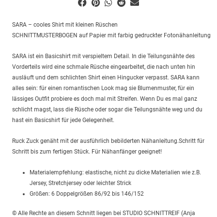
SARA – cooles Shirt mit kleinen Rüschen
SCHNITTMUSTERBOGEN auf Papier mit farbig gedruckter Fotonähanleitung
SARA ist ein Basicshirt mit verspieltem Detail. In die Teilungsnähte des
Vorderteils wird eine schmale Rüsche eingearbeitet, die nach unten hin
ausläuft und dem schlichten Shirt einen Hingucker verpasst. SARA kann
alles sein: für einen romantischen Look mag sie Blumenmuster, für ein
lässiges Outfit probiere es doch mal mit Streifen. Wenn Du es mal ganz
schlicht magst, lass die Rüsche oder sogar die Teilungsnähte weg und du
hast ein Basicshirt für jede Gelegenheit.
Ruck Zuck genäht mit der ausführlich bebilderten Nähanleitung.Schritt für
Schritt bis zum fertigen Stück. Für Nähanfänger geeignet!
Materialempfehlung: elastische, nicht zu dicke Materialien wie z.B.
Jersey, Stretchjersey oder leichter Strick
Größen: 6 Doppelgrößen 86/92 bis 146/152
© Alle Rechte an diesem Schnitt liegen bei STUDIO SCHNITTREIF (Anja