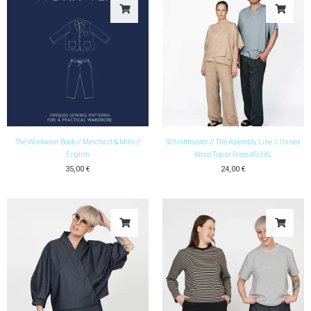
The Workwear Book // Merchant & Mills //
Schnittmuster // The Assembly Line // Unisex
English
Wrap Top or Dress XS-3XL
35,00
€
24,00
€