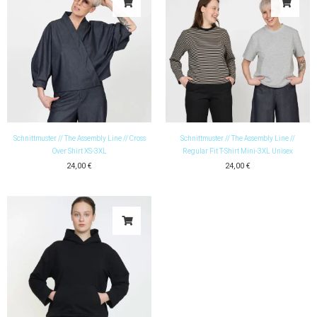
Schnittmuster // The Assembly Line // Cross
Schnittmuster // The Assembly Line //
Over Shirt XS-3XL
Regular Fit T-Shirt Mini-3XL Unisex
24,00
€
24,00
€