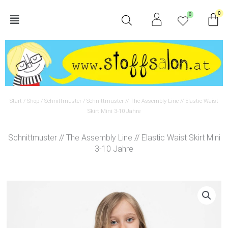
Zum
Wa
0
0
Main
Inhalt
springen
Menu
Start
/
Shop
/
Schnittmuster
/ Schnittmuster // The Assembly Line // Elastic Waist
Skirt Mini 3-10 Jahre
Schnittmuster // The Assembly Line // Elastic Waist Skirt Mini
3-10 Jahre