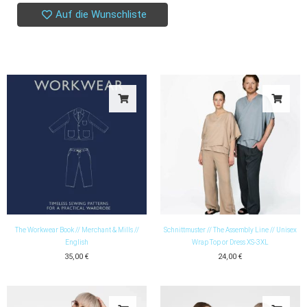
Auf die Wunschliste
The Workwear Book // Merchant & Mills //
Schnittmuster // The Assembly Line // Unisex
English
Wrap Top or Dress XS-3XL
35,00
€
24,00
€