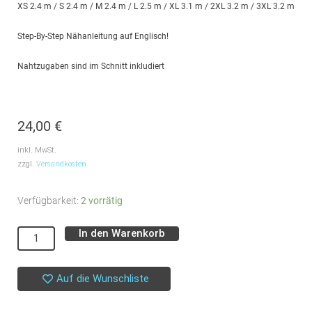
XS 2.4 m / S 2.4 m / M 2.4 m / L 2.5 m / XL 3.1 m / 2XL 3.2 m / 3XL 3.2 m
Step-By-Step Nähanleitung auf Englisch!
Nahtzugaben sind im Schnitt inkludiert
24,00
€
inkl. MwSt.
zzgl.
Versandkosten
Schnittmuster
Verfügbarkeit:
2 vorrätig
//
In den Warenkorb
Alternative:
The
Assembly
Line
Auf die Wunschliste
//
Shirt