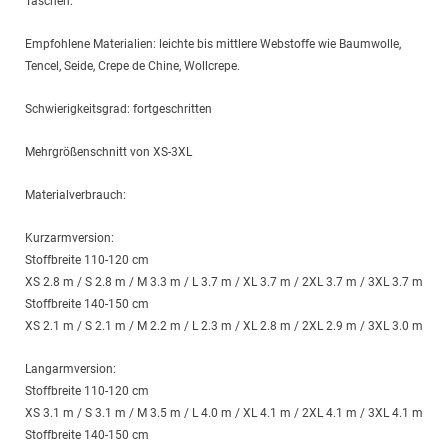
Taschen.
Empfohlene Materialien: leichte bis mittlere Webstoffe wie Baumwolle,
Tencel, Seide, Crepe de Chine, Wollcrepe.
Schwierigkeitsgrad: fortgeschritten
Mehrgrößenschnitt von XS-3XL
Materialverbrauch:
Kurzarmversion:
Stoffbreite 110-120 cm
XS 2.8 m / S 2.8 m / M 3.3 m / L 3.7 m / XL 3.7 m / 2XL 3.7 m / 3XL 3.7 m
Stoffbreite 140-150 cm
XS 2.1 m / S 2.1 m / M 2.2 m / L 2.3 m / XL 2.8 m / 2XL 2.9 m / 3XL 3.0 m
Langarmversion:
Stoffbreite 110-120 cm
XS 3.1 m / S 3.1 m / M 3.5 m / L 4.0 m / XL 4.1 m / 2XL 4.1 m / 3XL 4.1 m
Stoffbreite 140-150 cm