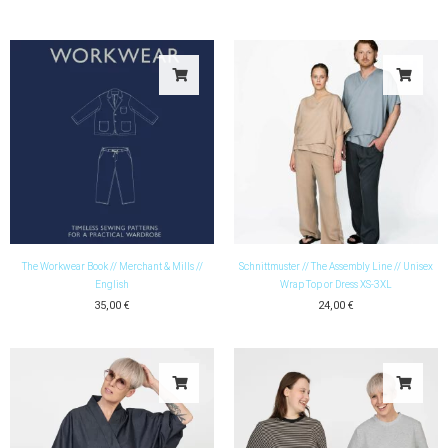
Dress
XS-
3XL
Menge
The Workwear Book // Merchant & Mills //
Schnittmuster // The Assembly Line // Unisex
English
Wrap Top or Dress XS-3XL
35,00
€
24,00
€