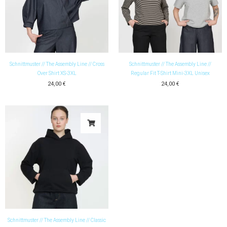
Schnittmuster // The Assembly Line // Cross
Schnittmuster // The Assembly Line //
Over Shirt XS-3XL
Regular Fit T-Shirt Mini-3XL Unisex
24,00
€
24,00
€
Schnittmuster // The Assembly Line // Classic