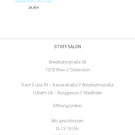
Sweatshirt Mini-3XL Unisex
24,00
€
STOFFSALON
Westbahnstraße 38
1070 Wien // Österreich
Tram 5 und 49 – Kaiserstraße // Westbahnstraße
U-Bahn U6 – Burggasse // Stadthalle
Öffnungszeiten:
Mo geschlossen
Di 13-18 Uhr