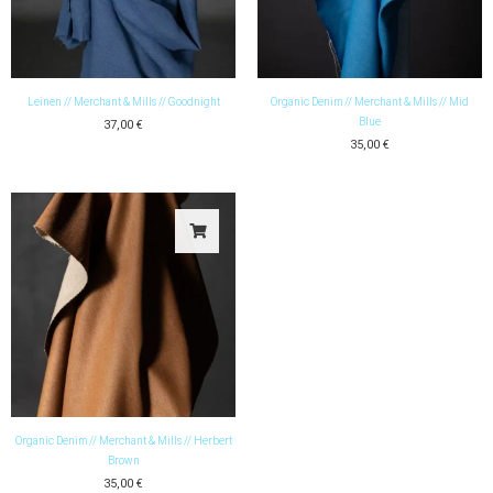
Leinen // Merchant & Mills // Goodnight
Organic Denim // Merchant & Mills // Mid
Blue
37,00
€
35,00
€
Organic Denim // Merchant & Mills // Herbert
Brown
35,00
€