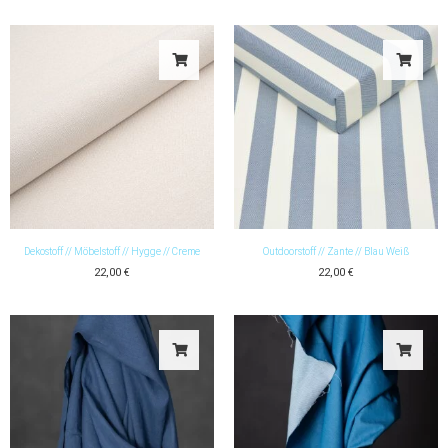
Dekostoff // Möbelstoff // Hygge // Creme
Outdoorstoff // Zante // Blau Weiß
22,00
€
22,00
€