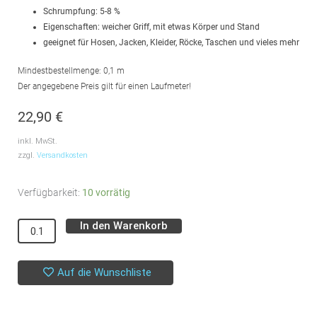
Schrumpfung: 5-8 %
Eigenschaften: weicher Griff, mit etwas Körper und Stand
geeignet für Hosen, Jacken, Kleider, Röcke, Taschen und vieles mehr
Mindestbestellmenge: 0,1 m
Der angegebene Preis gilt für einen Laufmeter!
22,90
€
inkl. MwSt.
zzgl.
Versandkosten
Baumwoll
Verfügbarkeit:
10 vorrätig
Twill
In den Warenkorb
Alternative:
//
Kokka
//
Auf die Wunschliste
Keshiki
Menge