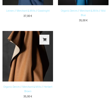
Leinen // Merchant & Mills // Goodnight
Organic Denim // Merchant & Mills // Mid
Blue
37,00
€
35,00
€
Organic Denim // Merchant & Mills // Herbert
Brown
35,00
€