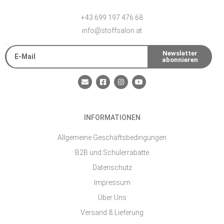
+43 699 197 476 68
info@stoffsalon.at
E-Mail
Newsletter
abonnieren
Alternative:
E
F
I
Y
n
a
n
o
v
c
s
u
e
e
t
t
l
b
a
u
o
o
g
b
INFORMATIONEN
p
o
r
e
e
k
a
-
m
Allgemeine Geschäftsbedingungen
s
q
B2B und Schülerrabatte
u
a
Datenschutz
r
e
Impressum
Über Uns
Versand & Lieferung