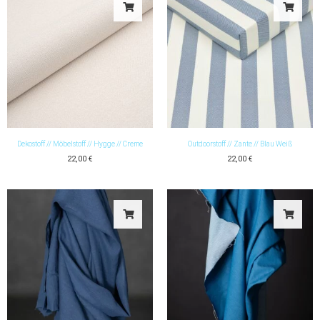
Dekostoff // Möbelstoff // Hygge // Creme
Outdoorstoff // Zante // Blau Weiß
22,00
€
22,00
€