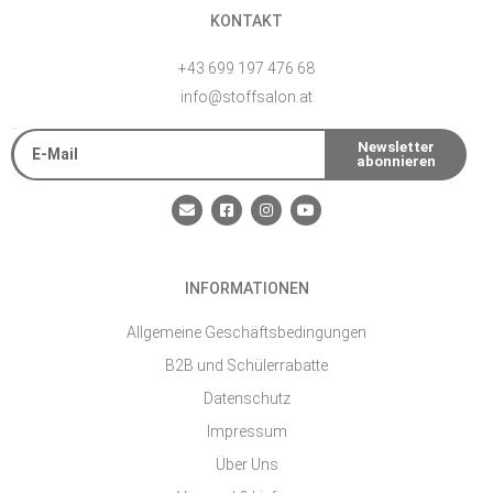
KONTAKT
+43 699 197 476 68
info@stoffsalon.at
E-Mail
Newsletter
abonnieren
Alternative:
E
F
I
Y
n
a
n
o
v
c
s
u
e
e
t
t
l
b
a
u
o
o
g
b
INFORMATIONEN
p
o
r
e
e
k
a
-
m
Allgemeine Geschäftsbedingungen
s
q
B2B und Schülerrabatte
u
a
Datenschutz
r
e
Impressum
Über Uns