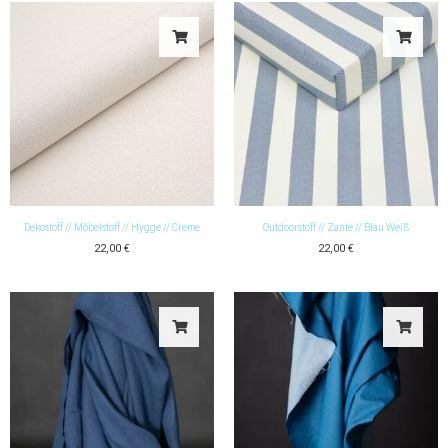
Dekostoff // Möbelstoff // Hygge // Creme
Outdoorstoff // Zante // Blau Weiß
22,00
€
22,00
€