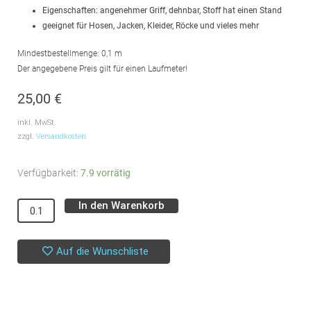
Eigenschaften: angenehmer Griff, dehnbar, Stoff hat einen Stand
geeignet für Hosen, Jacken, Kleider, Röcke und vieles mehr
Mindestbestellmenge: 0,1 m
Der angegebene Preis gilt für einen Laufmeter!
25,00
€
inkl. MwSt.
zzgl.
Versandkosten
Baumwollstoff
Verfügbarkeit:
7.9 vorrätig
mit
In den Warenkorb
Alternative:
Elastan
//
Braun
Auf die Wunschliste
Menge