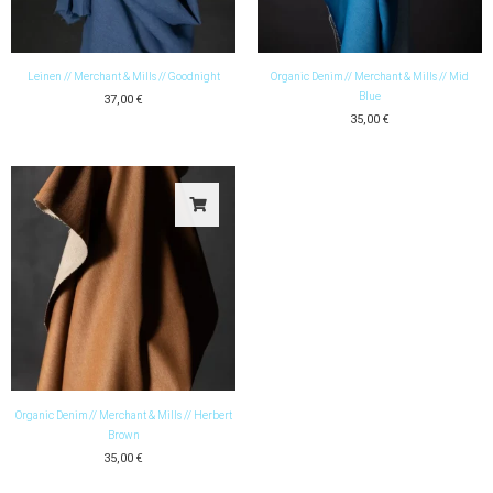
Leinen // Merchant & Mills // Goodnight
Organic Denim // Merchant & Mills // Mid
Blue
37,00
€
35,00
€
Organic Denim // Merchant & Mills // Herbert
Brown
35,00
€