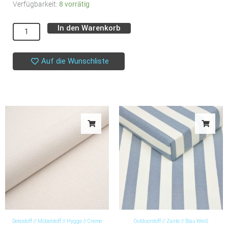
Beschichteter
Verfügbarkeit:
8 vorrätig
Stoff
In den Warenkorb
Alternative:
//
Aqua
Protect
Auf die Wunschliste
//
Regenschirme
Marine
Menge
Dekostoff // Möbelstoff // Hygge // Creme
Outdoorstoff // Zante // Blau Weiß