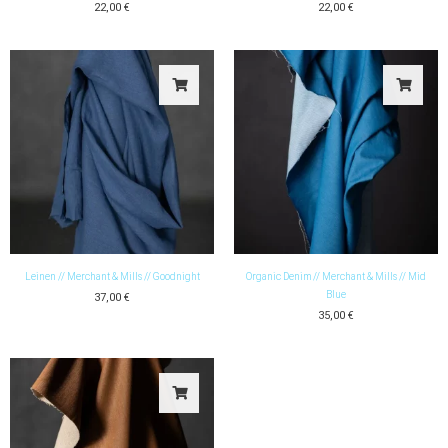
22,00
€
22,00
€
Leinen // Merchant & Mills // Goodnight
Organic Denim // Merchant & Mills // Mid
Blue
37,00
€
35,00
€