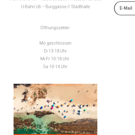
E-Mail
U-Bahn U6 – Burggasse // Stadthalle
Alternative
Öffnungszeiten:
Mo geschlossen
Di 13-18 Uhr
Mi-Fr 10-18 Uhr
Sa 10-14 Uhr