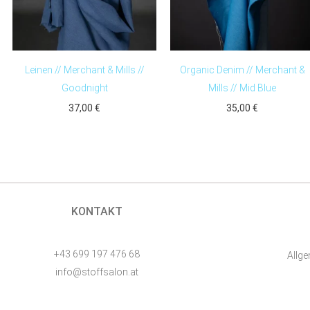
Leinen // Merchant & Mills //
Organic Denim // Merchant &
Goodnight
Mills // Mid Blue
37,00
€
35,00
€
KONTAKT
+43 699 197 476 68
Allg
info@stoffsalon.at