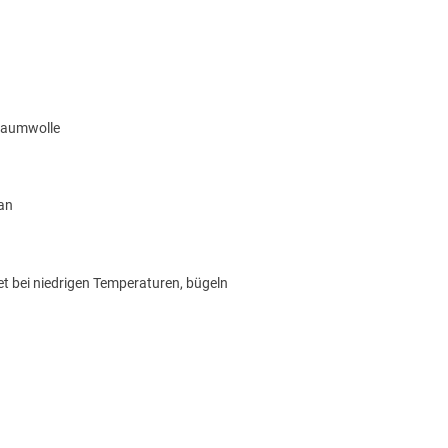
Baumwolle
an
et bei niedrigen Temperaturen, bügeln