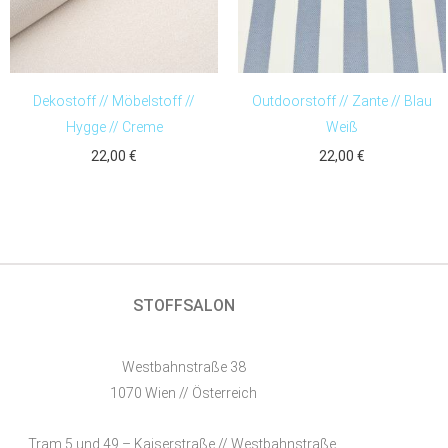
Dekostoff // Möbelstoff //
Outdoorstoff // Zante // Blau
Hygge // Creme
Weiß
22,00
€
22,00
€
STOFFSALON
Westbahnstraße 38
1070 Wien // Österreich
Tram 5 und 49 – Kaiserstraße // Westbahnstraße