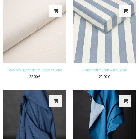
Dekostoff // Möbelstoff // Hygge // Creme
Outdoorstoff // Zante // Blau Weiß
22,00
€
22,00
€