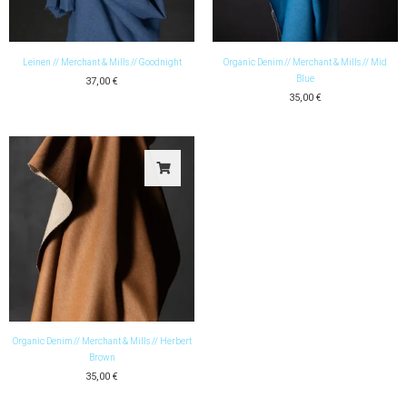
Leinen // Merchant & Mills // Goodnight
Organic Denim // Merchant & Mills // Mid
Blue
37,00
€
35,00
€
Organic Denim // Merchant & Mills // Herbert
Brown
35,00
€