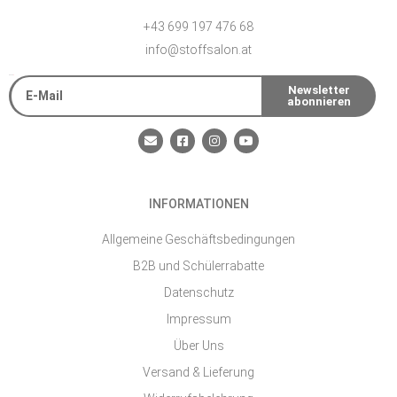
+43 699 197 476 68
info@stoffsalon.at
E-Mail
Newsletter
abonnieren
Alternative:
E
F
I
Y
n
a
n
o
v
c
s
u
e
e
t
t
l
b
a
u
o
o
g
b
INFORMATIONEN
p
o
r
e
e
k
a
-
m
Allgemeine Geschäftsbedingungen
s
q
B2B und Schülerrabatte
u
a
Datenschutz
r
e
Impressum
Über Uns
Versand & Lieferung