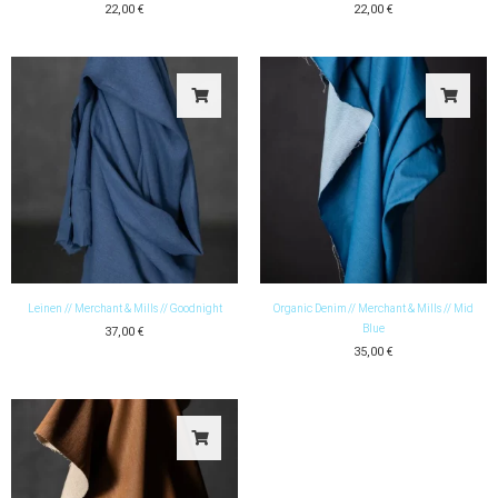
22,00
€
22,00
€
Leinen // Merchant & Mills // Goodnight
Organic Denim // Merchant & Mills // Mid
Blue
37,00
€
35,00
€