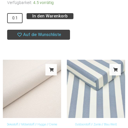
BIO
Verfügbarkeit:
4.5 vorrätig
Doppelseitiger
In den Warenkorb
Alternative:
Double
Gauze
//
Auf die Wunschliste
Old
Rose-
Light
Grey
Menge
Dekostoff // Möbelstoff // Hygge // Creme
Outdoorstoff // Zante // Blau Weiß