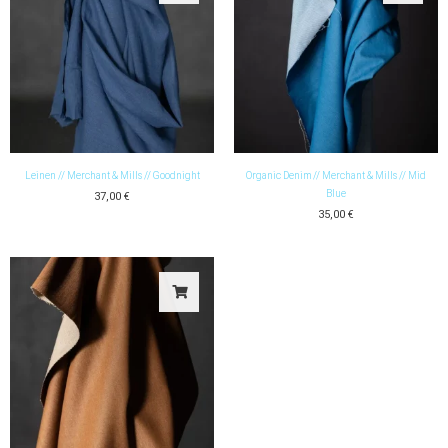
Leinen // Merchant & Mills // Goodnight
Organic Denim // Merchant & Mills // Mid
Blue
37,00
€
35,00
€