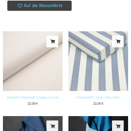
Auf die Wunschliste
Dekostoff // Möbelstoff // Hygge // Creme
Outdoorstoff // Zante // Blau Weiß
22,00
€
22,00
€