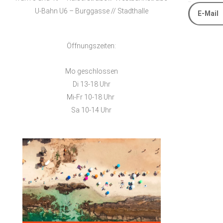
E-Mail
U-Bahn U6 – Burggasse // Stadthalle
Alternative
Öffnungszeiten:
Mo geschlossen
Di 13-18 Uhr
Mi-Fr 10-18 Uhr
Sa 10-14 Uhr