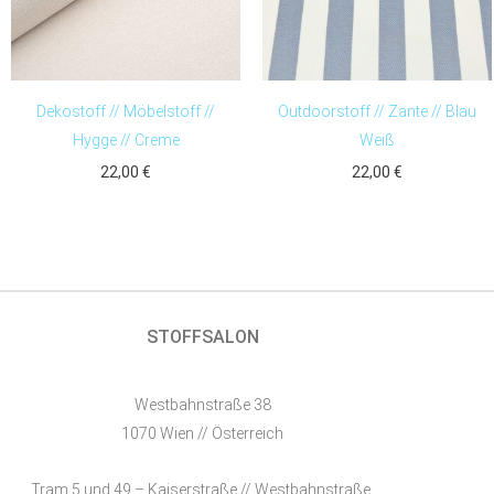
Dekostoff // Möbelstoff //
Outdoorstoff // Zante // Blau
Hygge // Creme
Weiß
22,00
€
22,00
€
STOFFSALON
Westbahnstraße 38
1070 Wien // Österreich
Tram 5 und 49 – Kaiserstraße // Westbahnstraße