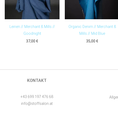
Leinen // Merchant & Mills //
Organic Denim // Merchant &
Goodnight
Mills // Mid Blue
37,00
€
35,00
€
KONTAKT
+43 699 197 476 68
Allg
info@stoffsalon.at