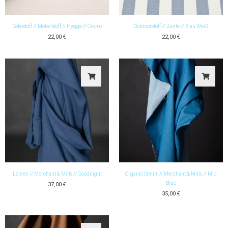
Dekostoff // Möbelstoff // Hygge // Creme
Outdoorstoff // Zante // Blau Weiß
22,00
€
22,00
€
Leinen // Merchant & Mills // Goodnight
Organic Denim // Merchant & Mills // Mid
Blue
37,00
€
35,00
€