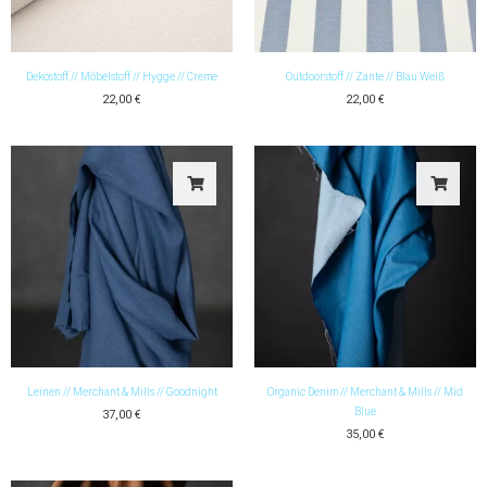
Dekostoff // Möbelstoff // Hygge // Creme
Outdoorstoff // Zante // Blau Weiß
22,00
€
22,00
€
Leinen // Merchant & Mills // Goodnight
Organic Denim // Merchant & Mills // Mid
Blue
37,00
€
35,00
€