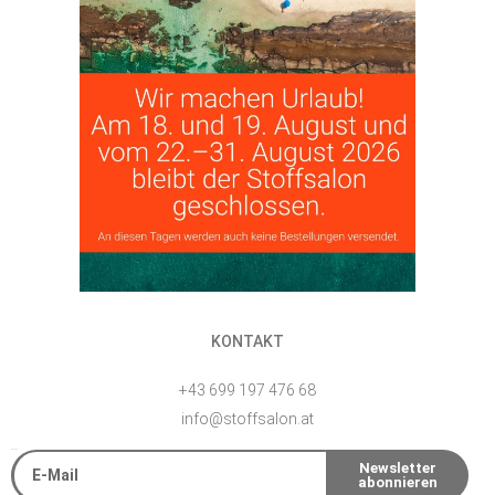
KONTAKT
+43 699 197 476 68
info@stoffsalon.at
E-Mail
Newsletter
abonnieren