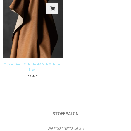
Organic Denim // Merchant & Mills // Herbert
Brown
35,00
€
STOFFSALON
Westbahnstraße 38