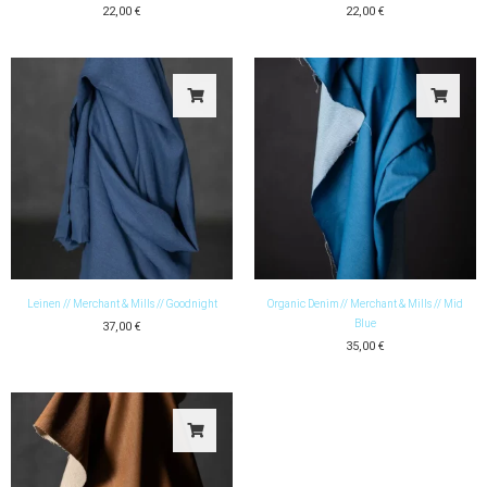
22,00
€
22,00
€
Leinen // Merchant & Mills // Goodnight
Organic Denim // Merchant & Mills // Mid
Blue
37,00
€
35,00
€