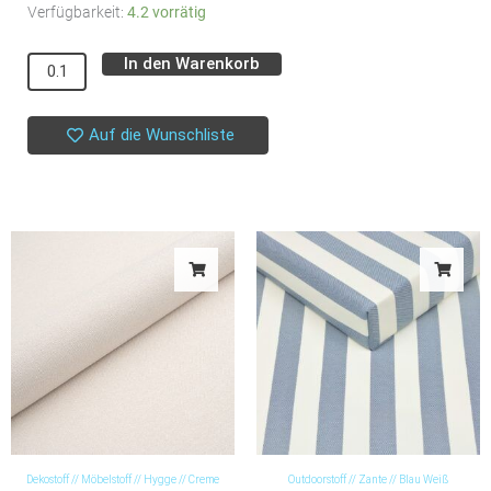
Bündchen
Verfügbarkeit:
4.2 vorrätig
//
In den Warenkorb
Alternative:
SYAS
//
Meerkat
Auf die Wunschliste
Brown
Menge
Dekostoff // Möbelstoff // Hygge // Creme
Outdoorstoff // Zante // Blau Weiß