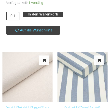
Bündchen
Verfügbarkeit:
1 vorrätig
//
In den Warenkorb
Alternative:
SYAS
//
Olive
Auf die Wunschliste
Drab
Menge
Dekostoff // Möbelstoff // Hygge // Creme
Outdoorstoff // Zante // Blau Weiß