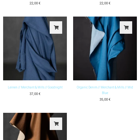
22,00
€
22,00
€
Leinen // Merchant & Mills // Goodnight
Organic Denim // Merchant & Mills // Mid
Blue
37,00
€
35,00
€