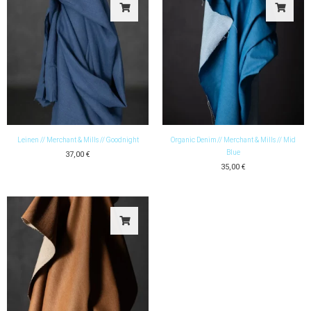
Leinen // Merchant & Mills // Goodnight
Organic Denim // Merchant & Mills // Mid
Blue
37,00
€
35,00
€