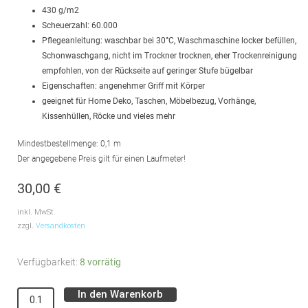
430 g/m2
Scheuerzahl: 60.000
Pflegeanleitung: waschbar bei 30°C, Waschmaschine locker befüllen,
Schonwaschgang, nicht im Trockner trocknen, eher Trockenreinigung
empfohlen, von der Rückseite auf geringer Stufe bügelbar
Eigenschaften: angenehmer Griff mit Körper
geeignet für Home Deko, Taschen, Möbelbezug, Vorhänge,
Kissenhüllen, Röcke und vieles mehr
Mindestbestellmenge: 0,1 m
Der angegebene Preis gilt für einen Laufmeter!
30,00
€
inkl. MwSt.
zzgl.
Versandkosten
Dekostoff
Verfügbarkeit:
8 vorrätig
//
In den Warenkorb
Alternative:
Möbelstoff