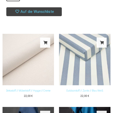
//
Charles
Auf die Wunschliste
//
Tourterelle
Menge
Dekostoff // Möbelstoff // Hygge // Creme
Outdoorstoff // Zante // Blau Weiß
22,00
€
22,00
€