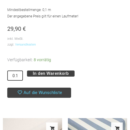
Mindestbestellmenge: 0,1 m
Der angegebene Preis gilt für einen Laufmeter!
29,90
€
inkl. MwSt.
zzgl.
Versandkosten
Dekostoff
Verfügbarkeit:
8 vorrätig
//
In den Warenkorb
Alternative:
Möbelstoff
//
Elise
Auf die Wunschliste
//
Blush
Menge