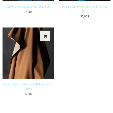
Leinen // Merchant & Mills // Goodnight
Organic Denim // Merchant & Mills // Mid
Blue
37,00
€
35,00
€
Organic Denim // Merchant & Mills // Herbert
Brown
35,00
€