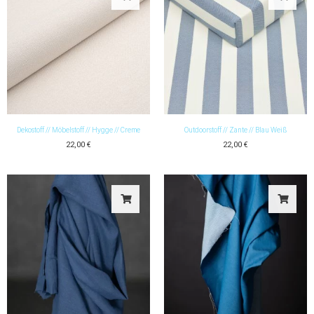
Dekostoff // Möbelstoff // Hygge // Creme
Outdoorstoff // Zante // Blau Weiß
22,00
€
22,00
€