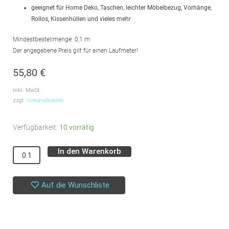
geeignet für Home Deko, Taschen, leichter Möbelbezug, Vorhänge,
Rollos, Kissenhüllen und vieles mehr
Mindestbestellmenge: 0,1 m
Der angegebene Preis gilt für einen Laufmeter!
55,80
€
inkl. MwSt.
zzgl.
Versandkosten
Dekostoff
Verfügbarkeit:
10 vorrätig
//
In den Warenkorb
Alternative:
Möbelstoff
//
Herrera
Auf die Wunschliste
//
Ink
Menge