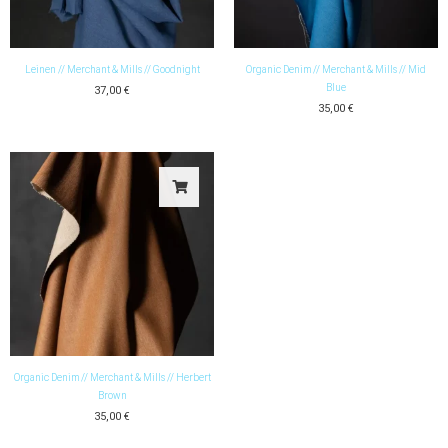
Leinen // Merchant & Mills // Goodnight
Organic Denim // Merchant & Mills // Mid
Blue
37,00
€
35,00
€
Organic Denim // Merchant & Mills // Herbert
Brown
35,00
€