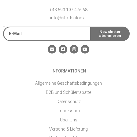
+43 699 197 476 68
info@stoffsalon.at
E-Mail
Newsletter
abonnieren
Alternative:
E
F
I
Y
n
a
n
o
v
c
s
u
e
e
t
t
l
b
a
u
o
o
g
b
INFORMATIONEN
p
o
r
e
e
k
a
-
m
Allgemeine Geschäftsbedingungen
s
q
B2B und Schülerrabatte
u
a
Datenschutz
r
e
Impressum
Über Uns
Versand & Lieferung