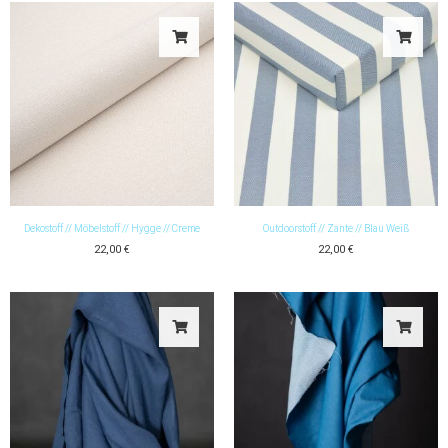
Dekostoff // Möbelstoff // Hygge // Creme
Outdoorstoff // Zante // Blau Weiß
22,00
€
22,00
€