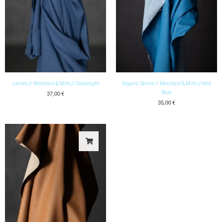
Leinen // Merchant & Mills // Goodnight
Organic Denim // Merchant & Mills // Mid
Blue
37,00
€
35,00
€