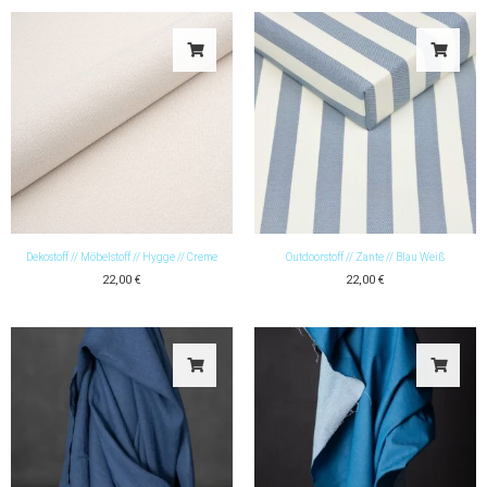
Dekostoff // Möbelstoff // Hygge // Creme
Outdoorstoff // Zante // Blau Weiß
22,00
€
22,00
€