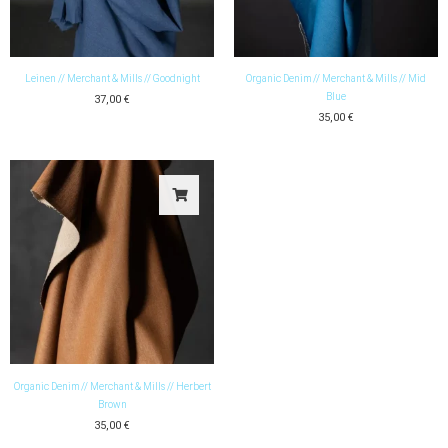
Leinen // Merchant & Mills // Goodnight
Organic Denim // Merchant & Mills // Mid
Blue
37,00
€
35,00
€
Organic Denim // Merchant & Mills // Herbert
Brown
35,00
€