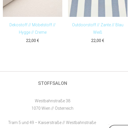
Dekostoff // Möbelstoff //
Outdoorstoff // Zante // Blau
Hygge // Creme
Weiß
22,00
€
22,00
€
STOFFSALON
Westbahnstraße 38
1070 Wien // Österreich
Tram 5 und 49 – Kaiserstraße // Westbahnstraße
E-Mail