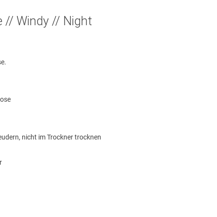
e // Windy // Night
se.
kose
eudern, nicht im Trockner trocknen
r