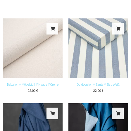
Dekostoff // Möbelstoff // Hygge // Creme
Outdoorstoff // Zante // Blau Weiß
22,00
€
22,00
€