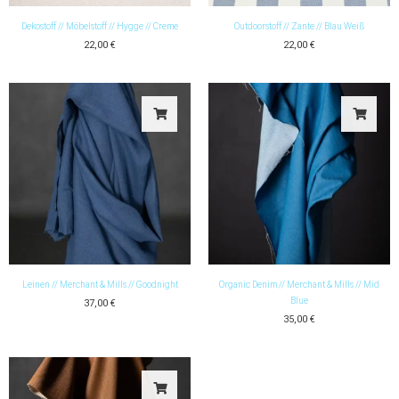
Dekostoff // Möbelstoff // Hygge // Creme
Outdoorstoff // Zante // Blau Weiß
22,00
€
22,00
€
Leinen // Merchant & Mills // Goodnight
Organic Denim // Merchant & Mills // Mid
Blue
37,00
€
35,00
€