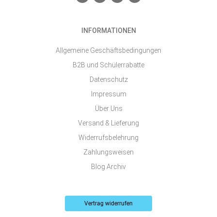
n
a
n
o
v
c
s
u
e
e
t
t
l
b
a
u
o
o
g
b
INFORMATIONEN
p
o
r
e
e
k
a
-
m
Allgemeine Geschäftsbedingungen
s
q
B2B und Schülerrabatte
u
a
Datenschutz
r
e
Impressum
Über Uns
Versand & Lieferung
Widerrufsbelehrung
Zahlungsweisen
Blog Archiv
Vertrag widerrufen