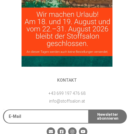
KONTAKT
+43 699 197 476 68
info@stoffsalon.at
E-Mail
Newsletter
abonnieren
Alternative:
E
F
I
Y