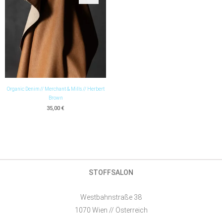
Organic Denim // Merchant & Mills // Herbert
Brown
35,00
€
STOFFSALON
Westbahnstraße 38
1070 Wien // Österreich